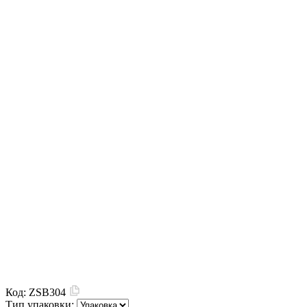
Код:
ZSB304
Тип упаковки: