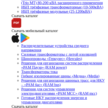
(Trio MT) 80-200 кВА расширенного применения
ИБП трёхфазные трансформаторные (10-500кВА)
ИБП трёхфазные модульные (25-1200кВА)
Скачать каталог
Скачать мобильный каталог
Распределительные устройства среднего
напряжения
Силовые трансформаторы с литой изоляцией
Шинопроводы «Геркулес» (Hercules)
Решения для организации систем распределения
«РАМ Пауэр» (RAM power)
Трансформаторы тока
Гибкие изолированные шины «Медиа» (Media)
Решения для организации шинных трасс для НКУ
– «РАМ бас» (RAM bus)
Решения для систем управления
электродвигателями «РАМ МСС» (RAM mcc)
Готовые НКУ распределения энергии и
управления двигателями
Скачать каталог