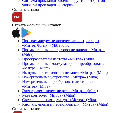
Система прокладки кабеля в грунте и открытой
уличной прокладки «Octopus»
Скачать каталог
Скачать мобильный каталог
Программируемые логические контроллеры
«Митра Логик» (Mitra logic)
Промышленные операторские панели «Митра»
(Mitra)
Преобразователи частоты «Митра» (Mitra)
Промышленные коммутаторы и преобразователи
«Митра» (Mitra)
Импульсные источники питания «Митра» (Mitra)
Измерительные устройства «Митра» (Mitra)
Измерительные преобразователи сигналов
«Митра» (Mitra)
Электромеханические реле «Митра» (Mitra)
Реле контроля «Митра» (Mitra)
Светосигнальная арматура «Митра» (Mitra)
Кнопки, лампы и переключатели «Митра» (Mitra)
Скачать каталог