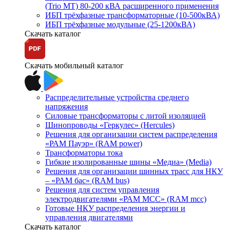
(Trio MT) 80-200 кВА расширенного применения
ИБП трёхфазные трансформаторные (10-500кВА)
ИБП трёхфазные модульные (25-1200кВА)
Скачать каталог
Скачать мобильный каталог
Распределительные устройства среднего
напряжения
Силовые трансформаторы с литой изоляцией
Шинопроводы «Геркулес» (Hercules)
Решения для организации систем распределения
«РАМ Пауэр» (RAM power)
Трансформаторы тока
Гибкие изолированные шины «Медиа» (Media)
Решения для организации шинных трасс для НКУ
– «РАМ бас» (RAM bus)
Решения для систем управления
электродвигателями «РАМ МСС» (RAM mcc)
Готовые НКУ распределения энергии и
управления двигателями
Скачать каталог