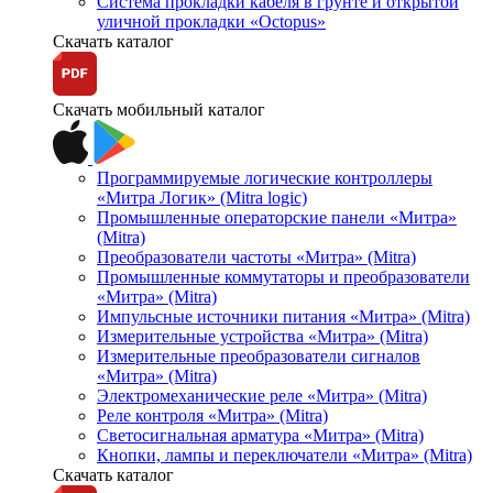
Система прокладки кабеля в грунте и открытой
уличной прокладки «Octopus»
Скачать каталог
Скачать мобильный каталог
Программируемые логические контроллеры
«Митра Логик» (Mitra logic)
Промышленные операторские панели «Митра»
(Mitra)
Преобразователи частоты «Митра» (Mitra)
Промышленные коммутаторы и преобразователи
«Митра» (Mitra)
Импульсные источники питания «Митра» (Mitra)
Измерительные устройства «Митра» (Mitra)
Измерительные преобразователи сигналов
«Митра» (Mitra)
Электромеханические реле «Митра» (Mitra)
Реле контроля «Митра» (Mitra)
Светосигнальная арматура «Митра» (Mitra)
Кнопки, лампы и переключатели «Митра» (Mitra)
Скачать каталог