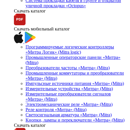
Система прокладки кабеля в грунте и открытой
уличной прокладки «Octopus»
Скачать каталог
Скачать мобильный каталог
Программируемые логические контроллеры
«Митра Логик» (Mitra logic)
Промышленные операторские панели «Митра»
(Mitra)
Преобразователи частоты «Митра» (Mitra)
Промышленные коммутаторы и преобразователи
«Митра» (Mitra)
Импульсные источники питания «Митра» (Mitra)
Измерительные устройства «Митра» (Mitra)
Измерительные преобразователи сигналов
«Митра» (Mitra)
Электромеханические реле «Митра» (Mitra)
Реле контроля «Митра» (Mitra)
Светосигнальная арматура «Митра» (Mitra)
Кнопки, лампы и переключатели «Митра» (Mitra)
Скачать каталог