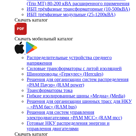
(Trio MT) 80-200 кВА расширенного применения
ИБП трёхфазные трансформаторные (10-500кВА)
ИБП трёхфазные модульные (25-1200кВА)
Скачать каталог
Скачать мобильный каталог
Распределительные устройства среднего
напряжения
Силовые трансформаторы с литой изоляцией
Шинопроводы «Геркулес» (Hercules)
Решения для организации систем распределения
«РАМ Пауэр» (RAM power)
Трансформаторы тока
Гибкие изолированные шины «Медиа» (Media)
Решения для организации шинных трасс для НКУ
– «РАМ бас» (RAM bus)
Решения для систем управления
электродвигателями «РАМ МСС» (RAM mcc)
Готовые НКУ распределения энергии и
управления двигателями
Скачать каталог