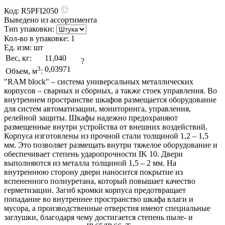
Код:
R5PFI2050
Выведено из ассортимента
Тип упаковки:
Кол-во в упаковке:
1
Ед. изм:
шт
Вес, кг:
11,040
?
3
0,03971
Объем, м
:
"RAM block" – система универсальных металлических
корпусов – сварных и сборных, а также стоек управления. Во
внутреннем пространстве шкафов размещается оборудование
для систем автоматизации, мониторинга, управления,
релейной защиты. Шкафы надежно предохраняют
размещенные внутри устройства от внешних воздействий.
Корпуса изготовлены из прочной стали толщиной 1,2 – 1,5
мм. Это позволяет размещать внутри тяжелое оборудование и
обеспечивает степень ударопрочности IK 10. Двери
выполняются из металла толщиной 1,5 – 2 мм. На
внутреннюю сторону двери наносится покрытие из
вспененного полиуретана, который повышает качество
герметизации. Загиб кромки корпуса предотвращает
попадание во внутреннее пространство шкафа влаги и
мусора, а производственные отверстия имеют специальные
заглушки, благодаря чему достигается степень пыле- и