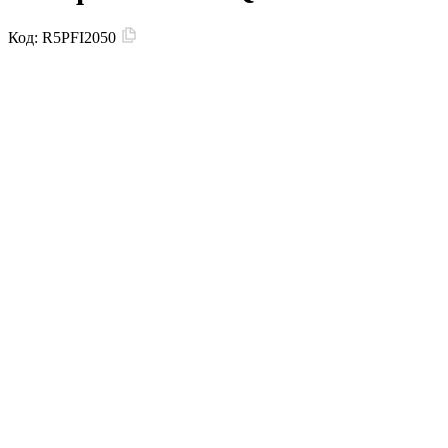
Код:
R5PFI2050