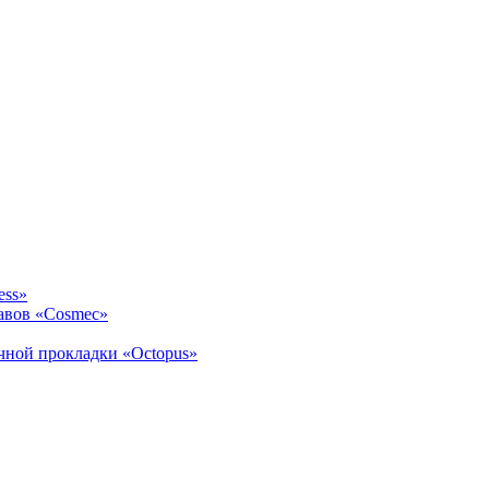
ess»
авов «Cosmec»
ичной прокладки «Octopus»