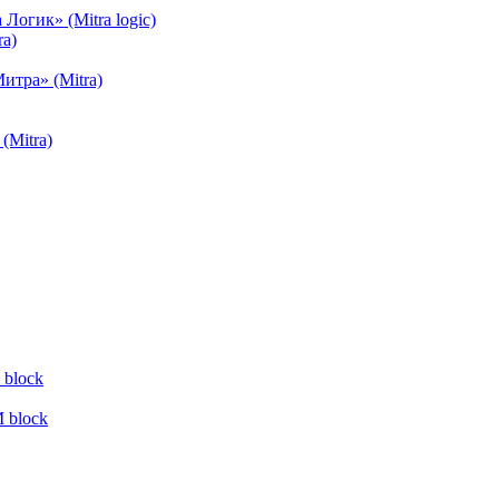
огик» (Mitra logic)
a)
тра» (Mitra)
(Mitra)
block
 block