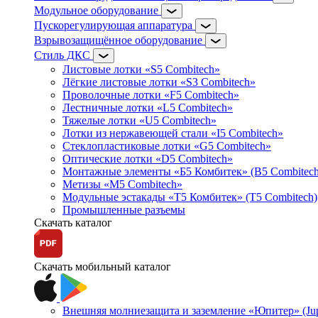
Модульное оборудование
Пускорегулирующая аппаратура
Взрывозащищённое оборудование
Стиль ДКС
Листовые лотки «S5 Combitech»
Лёгкие листовые лотки «S3 Combitech»
Проволочные лотки «F5 Combitech»
Лестничные лотки «L5 Combitech»
Тяжелые лотки «U5 Combitech»
Лотки из нержавеющей стали «I5 Combitech»
Стеклопластиковые лотки «G5 Combitech»
Оптические лотки «D5 Combitech»
Монтажные элементы «Б5 Комбитек» (B5 Combitech
Метизы «M5 Combitech»
Модульные эстакады «Т5 Комбитек» (T5 Combitech)
Промышленные разъемы
Скачать каталог
Скачать мобильный каталог
Внешняя молниезащита и заземление «Юпитер» (Jupi