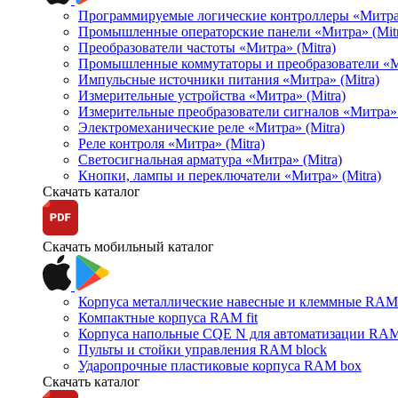
Программируемые логические контроллеры «Митра Л
Промышленные операторские панели «Митра» (Mitr
Преобразователи частоты «Митра» (Mitra)
Промышленные коммутаторы и преобразователи «Ми
Импульсные источники питания «Митра» (Mitra)
Измерительные устройства «Митра» (Mitra)
Измерительные преобразователи сигналов «Митра» 
Электромеханические реле «Митра» (Mitra)
Реле контроля «Митра» (Mitra)
Светосигнальная арматура «Митра» (Mitra)
Кнопки, лампы и переключатели «Митра» (Mitra)
Скачать каталог
Скачать мобильный каталог
Корпуса металлические навесные и клеммные RAM 
Компактные корпуса RAM fit
Корпуса напольные CQE N для автоматизации RAM
Пульты и стойки управления RAM block
Ударопрочные пластиковые корпуса RAM box
Скачать каталог