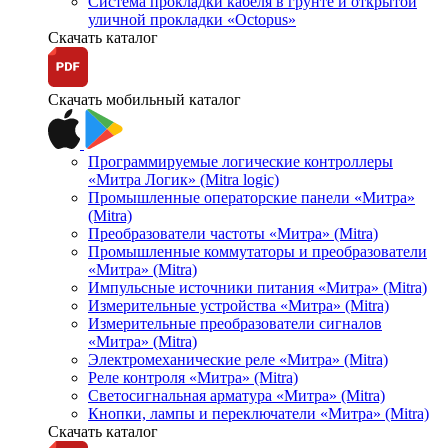
Система прокладки кабеля в грунте и открытой
уличной прокладки «Octopus»
Скачать каталог
Скачать мобильный каталог
Программируемые логические контроллеры
«Митра Логик» (Mitra logic)
Промышленные операторские панели «Митра»
(Mitra)
Преобразователи частоты «Митра» (Mitra)
Промышленные коммутаторы и преобразователи
«Митра» (Mitra)
Импульсные источники питания «Митра» (Mitra)
Измерительные устройства «Митра» (Mitra)
Измерительные преобразователи сигналов
«Митра» (Mitra)
Электромеханические реле «Митра» (Mitra)
Реле контроля «Митра» (Mitra)
Светосигнальная арматура «Митра» (Mitra)
Кнопки, лампы и переключатели «Митра» (Mitra)
Скачать каталог