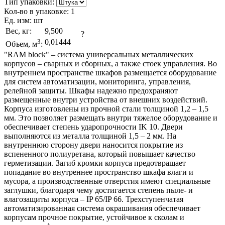
Тип упаковки:
Кол-во в упаковке:
1
Ед. изм:
шт
Вес, кг:
9,500
?
3
0,01444
Объем, м
:
"RAM block" – система универсальных металлических
корпусов – сварных и сборных, а также стоек управления. Во
внутреннем пространстве шкафов размещается оборудование
для систем автоматизации, мониторинга, управления,
релейной защиты. Шкафы надежно предохраняют
размещенные внутри устройства от внешних воздействий.
Корпуса изготовлены из прочной стали толщиной 1,2 – 1,5
мм. Это позволяет размещать внутри тяжелое оборудование и
обеспечивает степень ударопрочности IK 10. Двери
выполняются из металла толщиной 1,5 – 2 мм. На
внутреннюю сторону двери наносится покрытие из
вспененного полиуретана, который повышает качество
герметизации. Загиб кромки корпуса предотвращает
попадание во внутреннее пространство шкафа влаги и
мусора, а производственные отверстия имеют специальные
заглушки, благодаря чему достигается степень пыле- и
влагозащиты корпуса – IP 65/IP 66. Трехступенчатая
автоматизированная система окрашивания обеспечивает
корпусам прочное покрытие, устойчивое к сколам и