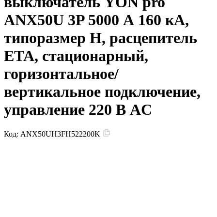
выключатель YON pro
ANX50U 3P 5000 А 160 кА,
типоразмер H, расцепитель
ETA, стационарный,
горизонтальное/
вертикальное подключение,
управление 220 В AC
Код:
ANX50UH3FH522200K