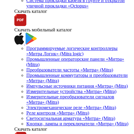
Система прокладки кабеля в грунте и открытой
уличной прокладки «Octopus»
Скачать каталог
Скачать мобильный каталог
Программируемые логические контроллеры
«Митра Логик» (Mitra logic)
Промышленные операторские панели «Митра»
(Mitra)
Преобразователи частоты «Митра» (Mitra)
Промышленные коммутаторы и преобразователи
«Митра» (Mitra)
Импульсные источники питания «Митра» (Mitra)
Измерительные устройства «Митра» (Mitra)
Измерительные преобразователи сигналов
«Митра» (Mitra)
Электромеханические реле «Митра» (Mitra)
Реле контроля «Митра» (Mitra)
Светосигнальная арматура «Митра» (Mitra)
Кнопки, лампы и переключатели «Митра» (Mitra)
Скачать каталог