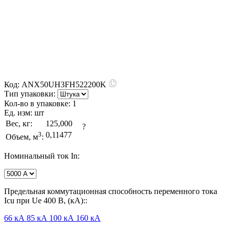
Код:
ANX50UH3FH522200K
Тип упаковки:
Кол-во в упаковке:
1
Ед. изм:
шт
Вес, кг:
125,000
?
3
0,11477
Объем, м
:
Номинальный ток In:
Предельная коммутационная способность переменного тока
Icu при Ue 400 В, (кА)::
66 кА
85 кА
100 кА
160 кА