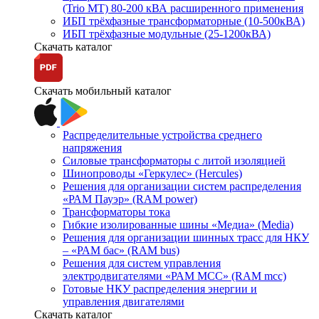
(Trio MT) 80-200 кВА расширенного применения
ИБП трёхфазные трансформаторные (10-500кВА)
ИБП трёхфазные модульные (25-1200кВА)
Скачать каталог
Скачать мобильный каталог
Распределительные устройства среднего
напряжения
Силовые трансформаторы с литой изоляцией
Шинопроводы «Геркулес» (Hercules)
Решения для организации систем распределения
«РАМ Пауэр» (RAM power)
Трансформаторы тока
Гибкие изолированные шины «Медиа» (Media)
Решения для организации шинных трасс для НКУ
– «РАМ бас» (RAM bus)
Решения для систем управления
электродвигателями «РАМ МСС» (RAM mcc)
Готовые НКУ распределения энергии и
управления двигателями
Скачать каталог