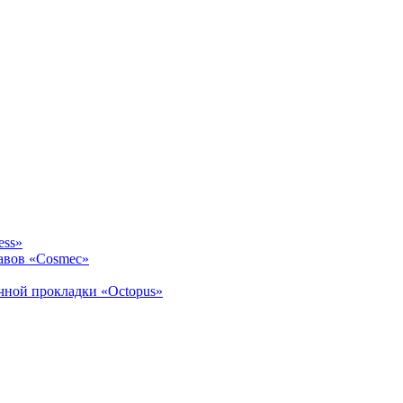
ess»
авов «Cosmec»
ичной прокладки «Octopus»