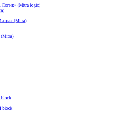
огик» (Mitra logic)
a)
тра» (Mitra)
(Mitra)
block
 block