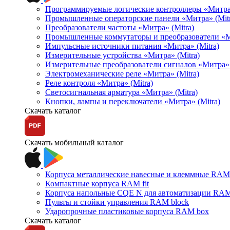
Программируемые логические контроллеры «Митра Л
Промышленные операторские панели «Митра» (Mitr
Преобразователи частоты «Митра» (Mitra)
Промышленные коммутаторы и преобразователи «Ми
Импульсные источники питания «Митра» (Mitra)
Измерительные устройства «Митра» (Mitra)
Измерительные преобразователи сигналов «Митра» 
Электромеханические реле «Митра» (Mitra)
Реле контроля «Митра» (Mitra)
Светосигнальная арматура «Митра» (Mitra)
Кнопки, лампы и переключатели «Митра» (Mitra)
Скачать каталог
Скачать мобильный каталог
Корпуса металлические навесные и клеммные RAM 
Компактные корпуса RAM fit
Корпуса напольные CQE N для автоматизации RAM
Пульты и стойки управления RAM block
Ударопрочные пластиковые корпуса RAM box
Скачать каталог