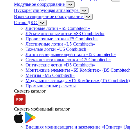
Модульное оборудование
Пускорегулирующая аппаратура
Взрывозащищённое оборудование
Стиль ДКС
Листовые лотки «S5 Combitech»
Лёгкие листовые лотки «S3 Combitech»
Проволочные лотки «F5 Combitech»
Лестничные лотки «L5 Combitech»
Тяжелые лотки «U5 Combitech»
Лотки из нержавеющей стали «I5 Combitech»
Стеклопластиковые лотки «G5 Combitech»
Оптические лотки «D5 Combitech»
Монтажные элементы «Б5 Комбитек» (B5 Combitech
Метизы «M5 Combitech»
Модульные эстакады «Т5 Комбитек» (T5 Combitech)
Промышленные разъемы
Скачать каталог
Скачать мобильный каталог
Внешняя молниезащита и заземление «Юпитер» (Jupi