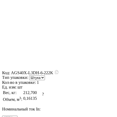
Код:
AGS40X-L3DH-6-222K
Тип упаковки:
Кол-во в упаковке:
1
Ед. изм:
шт
Вес, кг:
212,700
?
3
0,16135
Объем, м
:
Номинальный ток In: