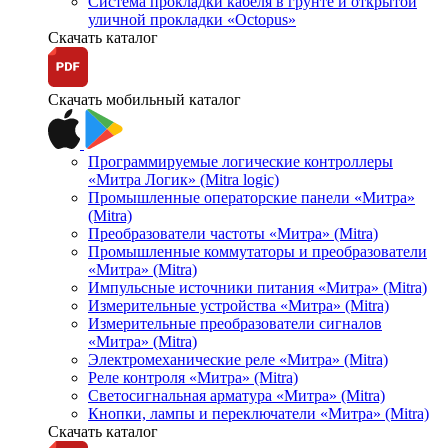
Система прокладки кабеля в грунте и открытой
уличной прокладки «Octopus»
Скачать каталог
Скачать мобильный каталог
Программируемые логические контроллеры
«Митра Логик» (Mitra logic)
Промышленные операторские панели «Митра»
(Mitra)
Преобразователи частоты «Митра» (Mitra)
Промышленные коммутаторы и преобразователи
«Митра» (Mitra)
Импульсные источники питания «Митра» (Mitra)
Измерительные устройства «Митра» (Mitra)
Измерительные преобразователи сигналов
«Митра» (Mitra)
Электромеханические реле «Митра» (Mitra)
Реле контроля «Митра» (Mitra)
Светосигнальная арматура «Митра» (Mitra)
Кнопки, лампы и переключатели «Митра» (Mitra)
Скачать каталог