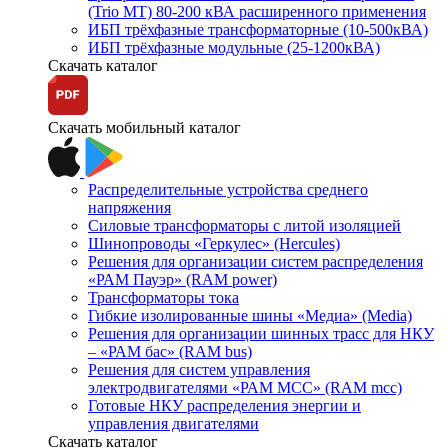
(Trio MT) 80-200 кВА расширенного применения
ИБП трёхфазные трансформаторные (10-500кВА)
ИБП трёхфазные модульные (25-1200кВА)
Скачать каталог
Скачать мобильный каталог
Распределительные устройства среднего
напряжения
Силовые трансформаторы с литой изоляцией
Шинопроводы «Геркулес» (Hercules)
Решения для организации систем распределения
«РАМ Пауэр» (RAM power)
Трансформаторы тока
Гибкие изолированные шины «Медиа» (Media)
Решения для организации шинных трасс для НКУ
– «РАМ бас» (RAM bus)
Решения для систем управления
электродвигателями «РАМ МСС» (RAM mcc)
Готовые НКУ распределения энергии и
управления двигателями
Скачать каталог