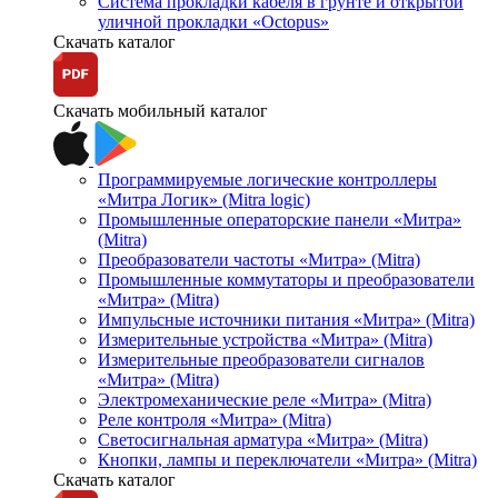
Система прокладки кабеля в грунте и открытой
уличной прокладки «Octopus»
Скачать каталог
Скачать мобильный каталог
Программируемые логические контроллеры
«Митра Логик» (Mitra logic)
Промышленные операторские панели «Митра»
(Mitra)
Преобразователи частоты «Митра» (Mitra)
Промышленные коммутаторы и преобразователи
«Митра» (Mitra)
Импульсные источники питания «Митра» (Mitra)
Измерительные устройства «Митра» (Mitra)
Измерительные преобразователи сигналов
«Митра» (Mitra)
Электромеханические реле «Митра» (Mitra)
Реле контроля «Митра» (Mitra)
Светосигнальная арматура «Митра» (Mitra)
Кнопки, лампы и переключатели «Митра» (Mitra)
Скачать каталог