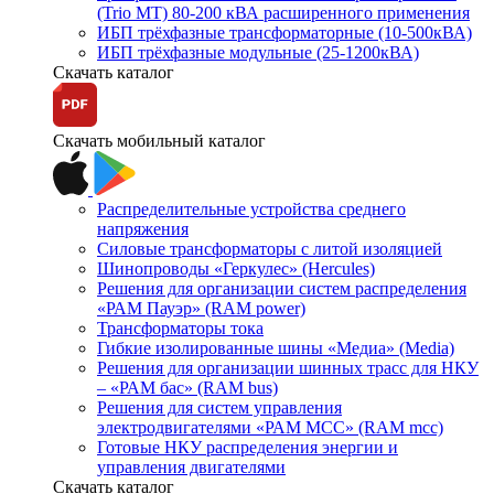
(Trio MT) 80-200 кВА расширенного применения
ИБП трёхфазные трансформаторные (10-500кВА)
ИБП трёхфазные модульные (25-1200кВА)
Скачать каталог
Скачать мобильный каталог
Распределительные устройства среднего
напряжения
Силовые трансформаторы с литой изоляцией
Шинопроводы «Геркулес» (Hercules)
Решения для организации систем распределения
«РАМ Пауэр» (RAM power)
Трансформаторы тока
Гибкие изолированные шины «Медиа» (Media)
Решения для организации шинных трасс для НКУ
– «РАМ бас» (RAM bus)
Решения для систем управления
электродвигателями «РАМ МСС» (RAM mcc)
Готовые НКУ распределения энергии и
управления двигателями
Скачать каталог