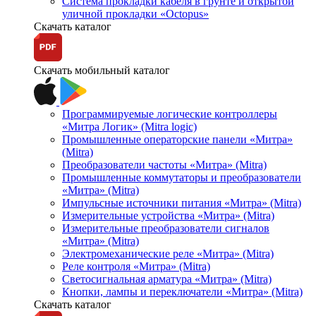
Система прокладки кабеля в грунте и открытой
уличной прокладки «Octopus»
Скачать каталог
Скачать мобильный каталог
Программируемые логические контроллеры
«Митра Логик» (Mitra logic)
Промышленные операторские панели «Митра»
(Mitra)
Преобразователи частоты «Митра» (Mitra)
Промышленные коммутаторы и преобразователи
«Митра» (Mitra)
Импульсные источники питания «Митра» (Mitra)
Измерительные устройства «Митра» (Mitra)
Измерительные преобразователи сигналов
«Митра» (Mitra)
Электромеханические реле «Митра» (Mitra)
Реле контроля «Митра» (Mitra)
Светосигнальная арматура «Митра» (Mitra)
Кнопки, лампы и переключатели «Митра» (Mitra)
Скачать каталог