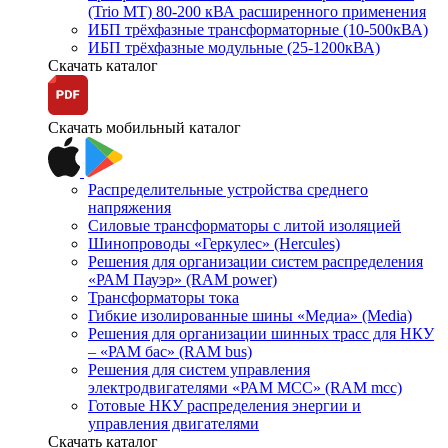
(Trio MT) 80-200 кВА расширенного применения
ИБП трёхфазные трансформаторные (10-500кВА)
ИБП трёхфазные модульные (25-1200кВА)
Скачать каталог
Скачать мобильный каталог
Распределительные устройства среднего
напряжения
Силовые трансформаторы с литой изоляцией
Шинопроводы «Геркулес» (Hercules)
Решения для организации систем распределения
«РАМ Пауэр» (RAM power)
Трансформаторы тока
Гибкие изолированные шины «Медиа» (Media)
Решения для организации шинных трасс для НКУ
– «РАМ бас» (RAM bus)
Решения для систем управления
электродвигателями «РАМ МСС» (RAM mcc)
Готовые НКУ распределения энергии и
управления двигателями
Скачать каталог