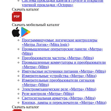
Система прокладки кабеля в грунте и открытой
уличной прокладки «Octopus»
Скачать каталог
Скачать мобильный каталог
Программируемые логические контроллеры
«Митра Логик» (Mitra logic)
Промышленные операторские панели «Митра»
(Mitra)
Преобразователи частоты «Митра» (Mitra)
Промышленные коммутаторы и преобразователи
«Митра» (Mitra)
Импульсные источники питания «Митра» (Mitra)
Измерительные устройства «Митра» (Mitra)
Измерительные преобразователи сигналов
«Митра» (Mitra)
Электромеханические реле «Митра» (Mitra)
Реле контроля «Митра» (Mitra)
Светосигнальная арматура «Митра» (Mitra)
Кнопки, лампы и переключатели «Митра» (Mitra)
Скачать каталог