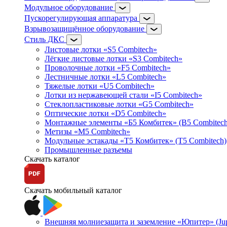
Модульное оборудование
Пускорегулирующая аппаратура
Взрывозащищённое оборудование
Стиль ДКС
Листовые лотки «S5 Combitech»
Лёгкие листовые лотки «S3 Combitech»
Проволочные лотки «F5 Combitech»
Лестничные лотки «L5 Combitech»
Тяжелые лотки «U5 Combitech»
Лотки из нержавеющей стали «I5 Combitech»
Стеклопластиковые лотки «G5 Combitech»
Оптические лотки «D5 Combitech»
Монтажные элементы «Б5 Комбитек» (B5 Combitech
Метизы «M5 Combitech»
Модульные эстакады «Т5 Комбитек» (T5 Combitech)
Промышленные разъемы
Скачать каталог
Скачать мобильный каталог
Внешняя молниезащита и заземление «Юпитер» (Jupi