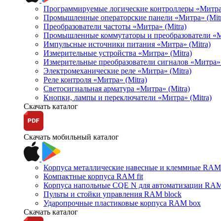
Программируемые логические контроллеры «Митра Л
Промышленные операторские панели «Митра» (Mitr
Преобразователи частоты «Митра» (Mitra)
Промышленные коммутаторы и преобразователи «Ми
Импульсные источники питания «Митра» (Mitra)
Измерительные устройства «Митра» (Mitra)
Измерительные преобразователи сигналов «Митра» 
Электромеханические реле «Митра» (Mitra)
Реле контроля «Митра» (Mitra)
Светосигнальная арматура «Митра» (Mitra)
Кнопки, лампы и переключатели «Митра» (Mitra)
Скачать каталог
Скачать мобильный каталог
Корпуса металлические навесные и клеммные RAM 
Компактные корпуса RAM fit
Корпуса напольные CQE N для автоматизации RAM
Пульты и стойки управления RAM block
Ударопрочные пластиковые корпуса RAM box
Скачать каталог