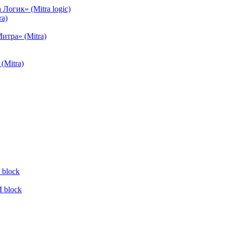
огик» (Mitra logic)
a)
тра» (Mitra)
(Mitra)
block
 block