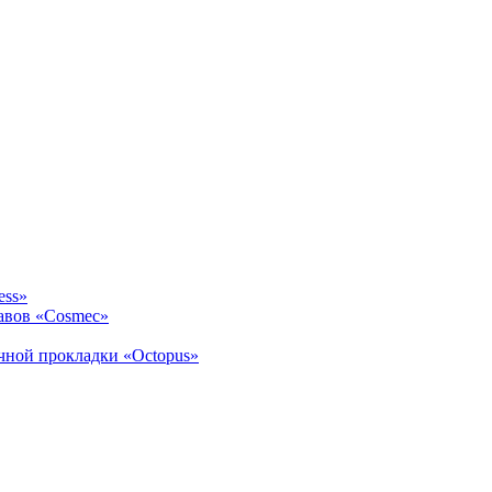
ess»
авов «Cosmec»
ичной прокладки «Octopus»