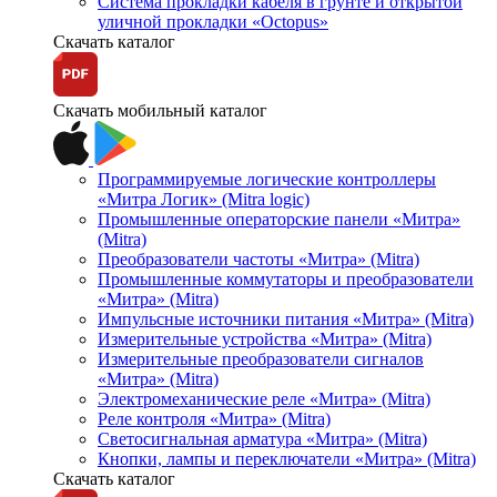
Система прокладки кабеля в грунте и открытой
уличной прокладки «Octopus»
Скачать каталог
Скачать мобильный каталог
Программируемые логические контроллеры
«Митра Логик» (Mitra logic)
Промышленные операторские панели «Митра»
(Mitra)
Преобразователи частоты «Митра» (Mitra)
Промышленные коммутаторы и преобразователи
«Митра» (Mitra)
Импульсные источники питания «Митра» (Mitra)
Измерительные устройства «Митра» (Mitra)
Измерительные преобразователи сигналов
«Митра» (Mitra)
Электромеханические реле «Митра» (Mitra)
Реле контроля «Митра» (Mitra)
Светосигнальная арматура «Митра» (Mitra)
Кнопки, лампы и переключатели «Митра» (Mitra)
Скачать каталог