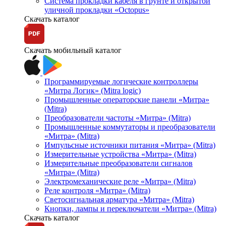
Система прокладки кабеля в грунте и открытой
уличной прокладки «Octopus»
Скачать каталог
Скачать мобильный каталог
Программируемые логические контроллеры
«Митра Логик» (Mitra logic)
Промышленные операторские панели «Митра»
(Mitra)
Преобразователи частоты «Митра» (Mitra)
Промышленные коммутаторы и преобразователи
«Митра» (Mitra)
Импульсные источники питания «Митра» (Mitra)
Измерительные устройства «Митра» (Mitra)
Измерительные преобразователи сигналов
«Митра» (Mitra)
Электромеханические реле «Митра» (Mitra)
Реле контроля «Митра» (Mitra)
Светосигнальная арматура «Митра» (Mitra)
Кнопки, лампы и переключатели «Митра» (Mitra)
Скачать каталог