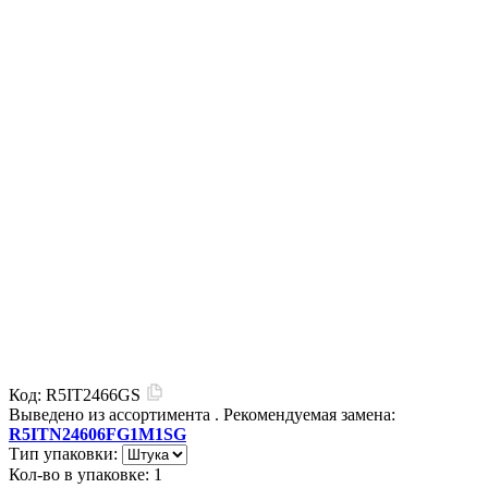
Код:
R5IT2466GS
Выведено из ассортимента
. Рекомендуемая замена:
R5ITN24606FG1M1SG
Тип упаковки:
Кол-во в упаковке:
1