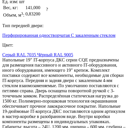
Ед. изм:
шт
Вес, кг:
141,000
?
3
0,83200
Объем, м
:
Тип передней двери:
Перфорированная одностворчатая
С закаленным стеклом
Цвет:
Серый RAL 7035
Чёрный RAL 9005
Напольные 19" IT-корпуса ДКС серии CQE предназначены
для размещения пассивного и активного IT-оборудования,
иного оборудования, имеющего 19" крепеж. Комплект
поставки содержит все компоненты, необходимые для сборки
IT-корпуса. Передняя и задняя двери с закаленным 4-мм
стеклом взаимозаменяемые. По умолчанию поставляются с
петлями справа. Дверь оснащена поворотной ручкой с 3-
точечным замком. Распределённая статическая нагрузка до
1500 кг. Полимерно-порошковая технология окрашивания
обеспечивает прочное лакокрасочное покрытие. Напольные
19-дюймовые IT-корпуса ДКС поставляются одним артикулом
в мастер-коробке в разобранном виде. Внутри коробки
компоненты размещены в индивидуальных упаковках.
Габариты: высота – 24U, 1200 мм, ширина – 600 мм, глубина –