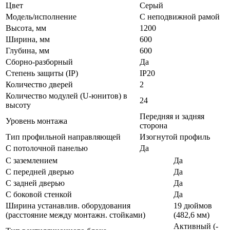
Цвет
Серый
Модель/исполнение
С неподвижной рамой
Высота, мм
1200
Ширина, мм
600
Глубина, мм
600
Сборно-разборный
Да
Степень защиты (IP)
IP20
Количество дверей
2
Количество модулей (U-юнитов) в
24
высоту
Передняя и задняя
Уровень монтажа
сторона
Тип профильной направляющей
Изогнутой профиль
С потолочной панелью
Да
С заземлением
Да
С передней дверью
Да
С задней дверью
Да
С боковой стенкой
Да
Ширина устанавлив. оборудования
19 дюймов
(расстояние между монтажн. стойками)
(482,6 мм)
Активный (-