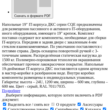
Скачать в формате PDF
Напольные 19" IT-корпуса ДКС серии CQE предназначены
для размещения пассивного и активного IT-оборудования,
иного оборудования, имеющего 19" крепеж. Комплект
поставки содержит все компоненты, необходимые для сборки
IT-корпуса. Передняя и задняя двери с закаленным 4-мм
стеклом взаимозаменяемые. По умолчанию поставляются с
петлями справа. Дверь оснащена поворотной ручкой с 3-
точечным замком. Распределённая статическая нагрузка до
1500 кг. Полимерно-порошковая технология окрашивания
обеспечивает прочное лакокрасочное покрытие. Напольные
19-дюймовые IT-корпуса ДКС поставляются одним артикулом
в мастер-коробке в разобранном виде. Внутри коробки
компоненты размещены в индивидуальных упаковках.
Габариты: высота – 24U, 1200 мм, ширина – 600 мм, глубина –
600 мм. Цвет - серый, RAL 7011/7035.
Подробнее
Выберите информацию, которую хотите включить в PDF
документ:
Выделить все / снять все
О продукте
Аксессуары
Сопутствующие товары
Сертификаты
Каталоги