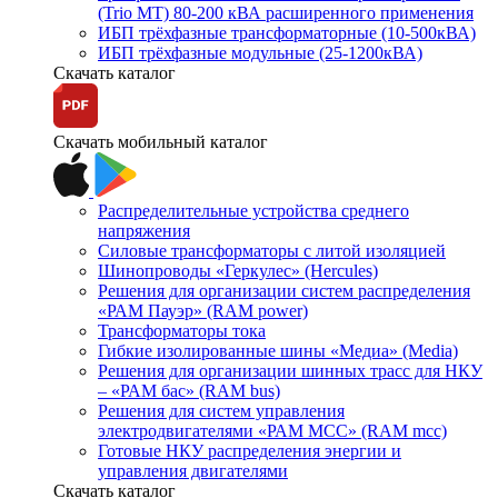
(Trio MT) 80-200 кВА расширенного применения
ИБП трёхфазные трансформаторные (10-500кВА)
ИБП трёхфазные модульные (25-1200кВА)
Скачать каталог
Скачать мобильный каталог
Распределительные устройства среднего
напряжения
Силовые трансформаторы с литой изоляцией
Шинопроводы «Геркулес» (Hercules)
Решения для организации систем распределения
«РАМ Пауэр» (RAM power)
Трансформаторы тока
Гибкие изолированные шины «Медиа» (Media)
Решения для организации шинных трасс для НКУ
– «РАМ бас» (RAM bus)
Решения для систем управления
электродвигателями «РАМ МСС» (RAM mcc)
Готовые НКУ распределения энергии и
управления двигателями
Скачать каталог