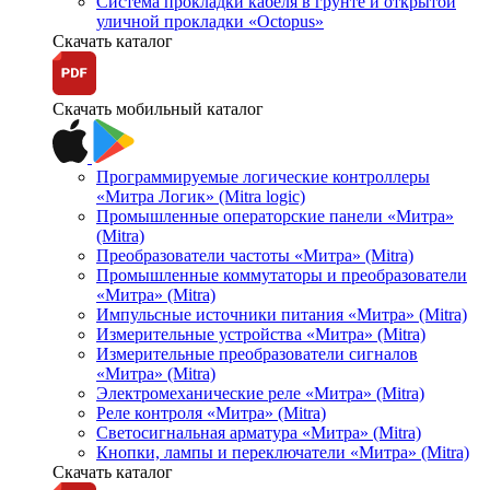
Система прокладки кабеля в грунте и открытой
уличной прокладки «Octopus»
Скачать каталог
Скачать мобильный каталог
Программируемые логические контроллеры
«Митра Логик» (Mitra logic)
Промышленные операторские панели «Митра»
(Mitra)
Преобразователи частоты «Митра» (Mitra)
Промышленные коммутаторы и преобразователи
«Митра» (Mitra)
Импульсные источники питания «Митра» (Mitra)
Измерительные устройства «Митра» (Mitra)
Измерительные преобразователи сигналов
«Митра» (Mitra)
Электромеханические реле «Митра» (Mitra)
Реле контроля «Митра» (Mitra)
Светосигнальная арматура «Митра» (Mitra)
Кнопки, лампы и переключатели «Митра» (Mitra)
Скачать каталог